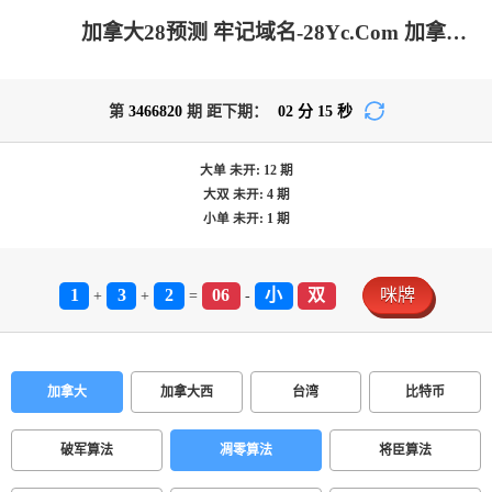
加拿大28预测 牢记域名-28Yc.Com 加拿大28-jnd预测网|PC2.8预测走势_极致火热优质的免费预测网站
第
3466820
期 距下期：
02
分
15
秒
大单
未开:
12
期
大双
未开:
4
期
小单
未开:
1
期
1
3
2
06
小
双
咪牌
+
+
=
-
加拿大
加拿大西
台湾
比特币
破军算法
凋零算法
将臣算法