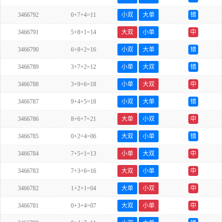
3466792
0+7+4=11
小双
大单
错
3466791
5+8+1=14
大双
小单
中
3466790
6+8+2=16
小双
大单
错
3466789
3+7+2=12
小单
大双
错
3466788
3+9+6=18
小单
大双
中
3466787
9+4+5=18
小双
大单
错
3466786
8+6+7=21
大单
小双
中
3466785
0+2+4=06
大双
小单
错
3466784
7+5+1=13
小单
大双
中
3466783
7+3+6=16
大双
小单
中
3466782
1+2+1=04
大单
小双
中
3466781
0+3+4=07
大双
小单
中