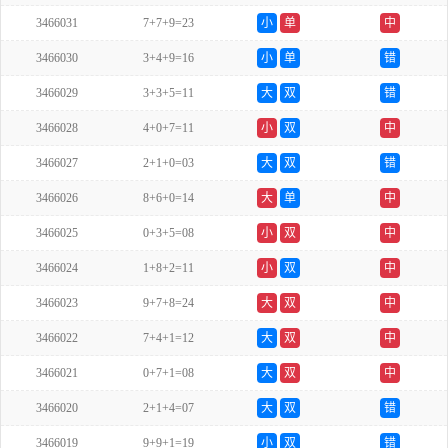
3466031
7+7+9=23
小
单
中
3466030
3+4+9=16
小
单
错
3466029
3+3+5=11
大
双
错
3466028
4+0+7=11
小
双
中
3466027
2+1+0=03
大
双
错
3466026
8+6+0=14
大
单
中
3466025
0+3+5=08
小
双
中
3466024
1+8+2=11
小
双
中
3466023
9+7+8=24
大
双
中
3466022
7+4+1=12
大
双
中
3466021
0+7+1=08
大
双
中
3466020
2+1+4=07
大
双
错
3466019
9+9+1=19
小
双
错