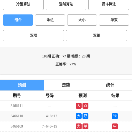
冷酷算法
浩然算法
祸斗算法
组合
杀组
大小
单双
双项
双组
100期 正确：77 期 错误：23 期
正确率：77%
预测
走势
统计
期号
号码
预测
结果
3466111
---
大
双
---
3466110
1+4+8=13
大
双
错
3466109
7+6+6=19
大
单
中