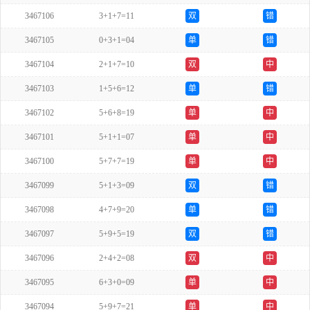
3467106
3+1+7=11
双
错
3467105
0+3+1=04
单
错
3467104
2+1+7=10
双
中
3467103
1+5+6=12
单
错
3467102
5+6+8=19
单
中
3467101
5+1+1=07
单
中
3467100
5+7+7=19
单
中
3467099
5+1+3=09
双
错
3467098
4+7+9=20
单
错
3467097
5+9+5=19
双
错
3467096
2+4+2=08
双
中
3467095
6+3+0=09
单
中
3467094
5+9+7=21
单
中