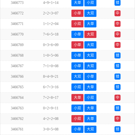
3466773
4+9+1=14
大单
小双
错
3466772
2+2+3=07
小单
大双
中
3466771
1+1+2=04
小双
大单
中
3466770
7+6+5=18
小单
大双
中
3466769
0+3+6=09
小单
大双
中
3466768
1+0+5=06
小单
大双
错
3466767
7+1+0=08
小单
大双
错
3466766
8+4+9=21
大双
小单
错
3466765
6+7+3=16
小双
大单
错
3466764
7+2+8=17
大单
小双
中
3466763
0+2+9=11
小双
大单
错
3466762
4+2+2=08
小双
大单
中
3466761
3+0+5=08
小单
大双
错