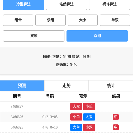
冷酷算法
浩然算法
祸斗算法
组合
杀组
大小
单双
双项
双组
100期 正确：54 期 错误：46 期
正确率：54%
预测
走势
统计
期号
号码
预测
结果
3466827
---
大双
小单
---
3466826
0+2+3=05
小单
大双
中
3466825
4+6+0=10
大单
小双
中