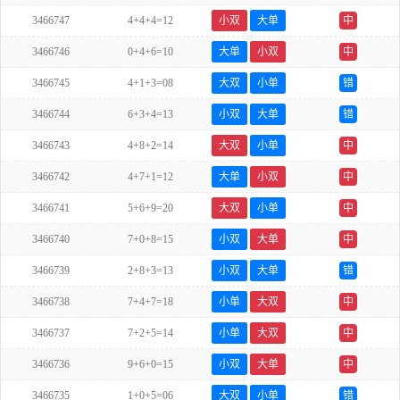
3466747
4+4+4=12
小双
大单
中
3466746
0+4+6=10
大单
小双
中
3466745
4+1+3=08
大双
小单
错
3466744
6+3+4=13
小双
大单
错
3466743
4+8+2=14
大双
小单
中
3466742
4+7+1=12
大单
小双
中
3466741
5+6+9=20
大双
小单
中
3466740
7+0+8=15
小双
大单
中
3466739
2+8+3=13
小双
大单
错
3466738
7+4+7=18
小单
大双
中
3466737
7+2+5=14
小单
大双
中
3466736
9+6+0=15
小双
大单
中
3466735
1+0+5=06
大双
小单
错