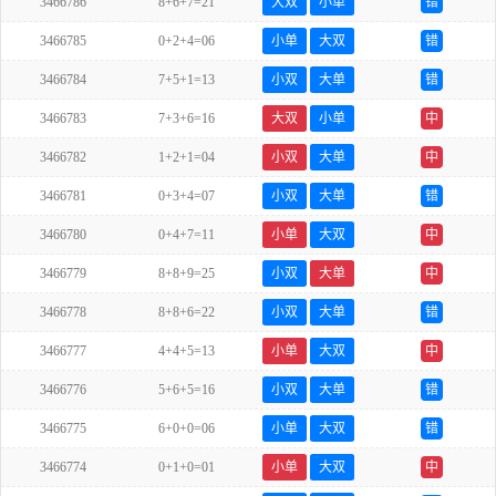
3466786
8+6+7=21
大双
小单
错
3466785
0+2+4=06
小单
大双
错
3466784
7+5+1=13
小双
大单
错
3466783
7+3+6=16
大双
小单
中
3466782
1+2+1=04
小双
大单
中
3466781
0+3+4=07
小双
大单
错
3466780
0+4+7=11
小单
大双
中
3466779
8+8+9=25
小双
大单
中
3466778
8+8+6=22
小双
大单
错
3466777
4+4+5=13
小单
大双
中
3466776
5+6+5=16
小双
大单
错
3466775
6+0+0=06
小单
大双
错
3466774
0+1+0=01
小单
大双
中