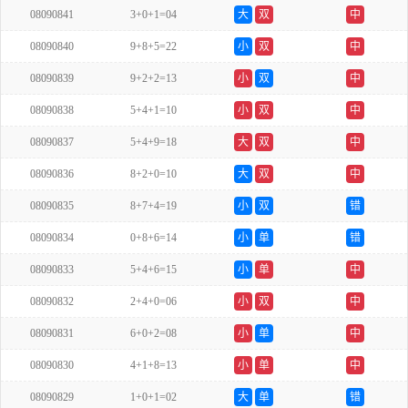
08090841
3+0+1=04
大
双
中
08090840
9+8+5=22
小
双
中
08090839
9+2+2=13
小
双
中
08090838
5+4+1=10
小
双
中
08090837
5+4+9=18
大
双
中
08090836
8+2+0=10
大
双
中
08090835
8+7+4=19
小
双
错
08090834
0+8+6=14
小
单
错
08090833
5+4+6=15
小
单
中
08090832
2+4+0=06
小
双
中
08090831
6+0+2=08
小
单
中
08090830
4+1+8=13
小
单
中
08090829
1+0+1=02
大
单
错