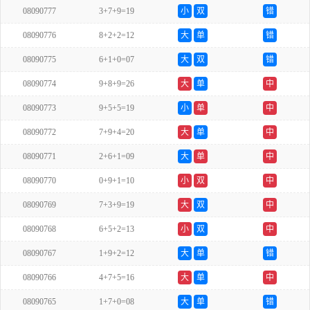
08090777
3+7+9=19
小
双
错
08090776
8+2+2=12
大
单
错
08090775
6+1+0=07
大
双
错
08090774
9+8+9=26
大
单
中
08090773
9+5+5=19
小
单
中
08090772
7+9+4=20
大
单
中
08090771
2+6+1=09
大
单
中
08090770
0+9+1=10
小
双
中
08090769
7+3+9=19
大
双
中
08090768
6+5+2=13
小
双
中
08090767
1+9+2=12
大
单
错
08090766
4+7+5=16
大
单
中
08090765
1+7+0=08
大
单
错