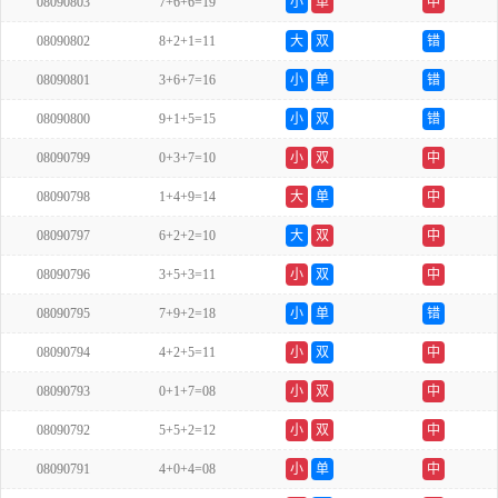
08090803
7+6+6=19
小
单
中
08090802
8+2+1=11
大
双
错
08090801
3+6+7=16
小
单
错
08090800
9+1+5=15
小
双
错
08090799
0+3+7=10
小
双
中
08090798
1+4+9=14
大
单
中
08090797
6+2+2=10
大
双
中
08090796
3+5+3=11
小
双
中
08090795
7+9+2=18
小
单
错
08090794
4+2+5=11
小
双
中
08090793
0+1+7=08
小
双
中
08090792
5+5+2=12
小
双
中
08090791
4+0+4=08
小
单
中