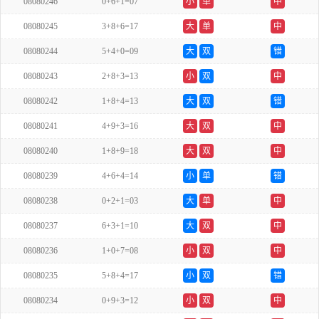
08080246
0+6+1=07
小
单
中
08080245
3+8+6=17
大
单
中
08080244
5+4+0=09
大
双
错
08080243
2+8+3=13
小
双
中
08080242
1+8+4=13
大
双
错
08080241
4+9+3=16
大
双
中
08080240
1+8+9=18
大
双
中
08080239
4+6+4=14
小
单
错
08080238
0+2+1=03
大
单
中
08080237
6+3+1=10
大
双
中
08080236
1+0+7=08
小
双
中
08080235
5+8+4=17
小
双
错
08080234
0+9+3=12
小
双
中