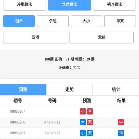
冷酷算法
浩然算法
祸斗算法
组合
杀组
大小
单双
双项
双组
100期 正确：71 期 错误：29 期
正确率：71%
预测
走势
统计
期号
号码
预测
结果
08080287
---
小
单
---
08080286
4+2+6=12
大
双
中
08080285
7+8+8=23
小
双
错