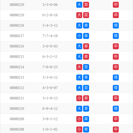
08080220
3+3+0=06
大
双
中
08080219
6+2+8=16
大
双
中
08080218
5+4+3=12
大
单
错
08080217
7+7+4=18
小
单
错
08080216
3+0+0=03
大
单
中
08080215
6+3+2=11
大
单
中
08080214
7+8+8=23
大
双
中
08080213
3+3+6=12
大
单
错
08080212
4+3+0=07
大
双
错
08080211
3+1+9=13
小
单
中
08080210
0+8+4=12
大
单
错
08080209
3+8+1=12
小
单
中
08080208
1+0+1=02
小
单
中