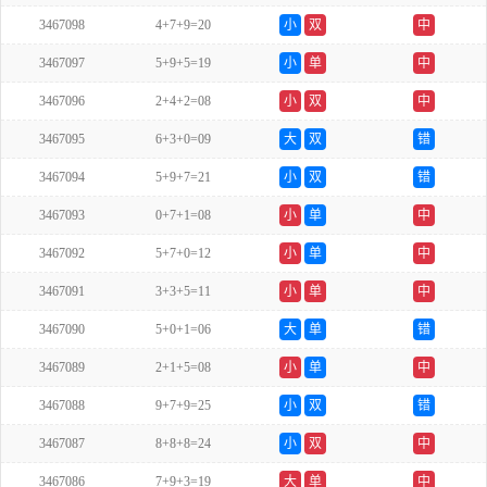
3467098
4+7+9=20
小
双
中
3467097
5+9+5=19
小
单
中
3467096
2+4+2=08
小
双
中
3467095
6+3+0=09
大
双
错
3467094
5+9+7=21
小
双
错
3467093
0+7+1=08
小
单
中
3467092
5+7+0=12
小
单
中
3467091
3+3+5=11
小
单
中
3467090
5+0+1=06
大
单
错
3467089
2+1+5=08
小
单
中
3467088
9+7+9=25
小
双
错
3467087
8+8+8=24
小
双
中
3467086
7+9+3=19
大
单
中