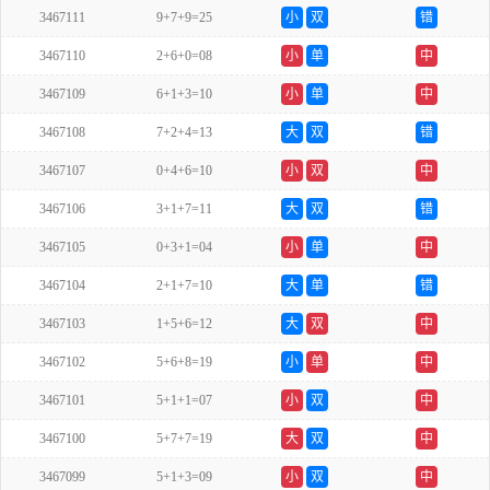
3467111
9+7+9=25
小
双
错
3467110
2+6+0=08
小
单
中
3467109
6+1+3=10
小
单
中
3467108
7+2+4=13
大
双
错
3467107
0+4+6=10
小
双
中
3467106
3+1+7=11
大
双
错
3467105
0+3+1=04
小
单
中
3467104
2+1+7=10
大
单
错
3467103
1+5+6=12
大
双
中
3467102
5+6+8=19
小
单
中
3467101
5+1+1=07
小
双
中
3467100
5+7+7=19
大
双
中
3467099
5+1+3=09
小
双
中