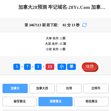
加拿大28预测 牢记域名-28Yc.Com 加拿大28-jnd预测网|PC2.8预测走势_极致火热优质的免费预测网站
第
3467113
期 距下期：
02
分
13
秒
大单
未开:
2
期
大双
未开:
15
期
小双
未开:
1
期
5
7
1
13
小
单
咪牌
+
+
=
-
加拿大
加拿大西
台湾
比特币
破军算法
凋零算法
将臣算法