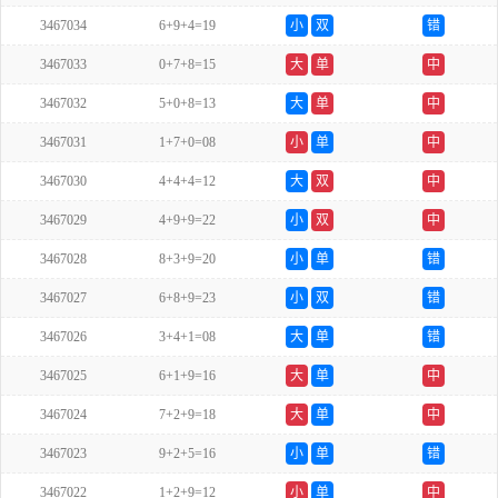
3467034
6+9+4=19
小
双
错
3467033
0+7+8=15
大
单
中
3467032
5+0+8=13
大
单
中
3467031
1+7+0=08
小
单
中
3467030
4+4+4=12
大
双
中
3467029
4+9+9=22
小
双
中
3467028
8+3+9=20
小
单
错
3467027
6+8+9=23
小
双
错
3467026
3+4+1=08
大
单
错
3467025
6+1+9=16
大
单
中
3467024
7+2+9=18
大
单
中
3467023
9+2+5=16
小
单
错
3467022
1+2+9=12
小
单
中