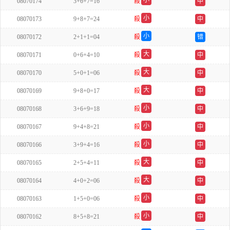
小
08070174
3+6+7=16
殺
中
双
小
08070173
9+8+7=24
殺
中
双
小
08070172
2+1+1=04
殺
错
双
大
08070171
0+6+4=10
殺
中
单
大
08070170
5+0+1=06
殺
中
单
大
08070169
9+8+0=17
殺
中
双
小
08070168
3+6+9=18
殺
中
单
小
08070167
9+4+8=21
殺
中
单
小
08070166
3+9+4=16
殺
中
单
大
08070165
2+5+4=11
殺
中
单
大
08070164
4+0+2=06
殺
中
双
小
08070163
1+5+0=06
殺
中
单
小
08070162
8+5+8=21
殺
中
双