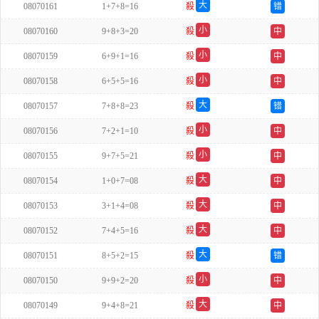
大
08070161
1+7+8=16
殺
错
双
小
08070160
9+8+3=20
殺
中
双
小
08070159
6+9+1=16
殺
中
双
小
08070158
6+5+5=16
殺
中
双
大
08070157
7+8+8=23
殺
错
单
小
08070156
7+2+1=10
殺
中
单
小
08070155
9+7+5=21
殺
中
双
大
08070154
1+0+7=08
殺
中
双
大
08070153
3+1+4=08
殺
中
单
大
08070152
7+4+5=16
殺
中
单
大
08070151
8+5+2=15
殺
错
单
小
08070150
9+9+2=20
殺
中
单
大
08070149
9+4+8=21
殺
中
双