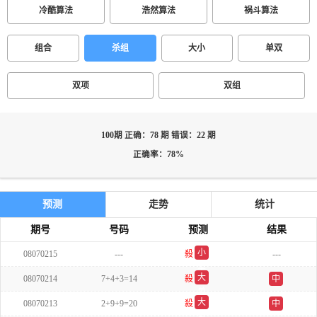
冷酷算法
浩然算法
祸斗算法
组合
杀组
大小
单双
双项
双组
100期 正确：78 期 错误：22 期
正确率：78%
预测
走势
统计
期号
号码
预测
结果
小
08070215
---
殺
---
单
大
08070214
7+4+3=14
殺
中
单
大
08070213
2+9+9=20
殺
中
单