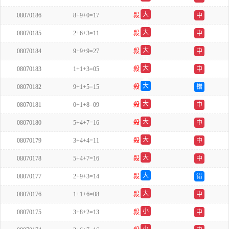
双
大
08070186
8+9+0=17
殺
中
双
大
08070185
2+6+3=11
殺
中
单
大
08070184
9+9+9=27
殺
中
双
大
08070183
1+1+3=05
殺
中
单
大
08070182
9+1+5=15
殺
错
单
大
08070181
0+1+8=09
殺
中
单
大
08070180
5+4+7=16
殺
中
单
大
08070179
3+4+4=11
殺
中
双
大
08070178
5+4+7=16
殺
中
单
大
08070177
2+9+3=14
殺
错
双
大
08070176
1+1+6=08
殺
中
单
小
08070175
3+8+2=13
殺
中
双